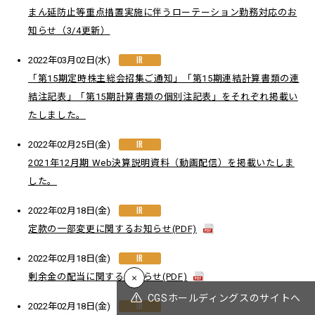
まん延防止等重点措置実施に伴うローテーション勤務対応のお
知らせ（3/4更新）
IR
2022年03月02日(水)
「第15期定時株主総会招集ご通知」「第15期連結計算書類の連
結注記表」「第15期計算書類の個別注記表」をそれぞれ掲載い
たしました。
IR
2022年02月25日(金)
2021年12月期 Web決算説明資料（動画配信）を掲載いたしま
した。
IR
2022年02月18日(金)
定款の一部変更に関するお知らせ(PDF)
IR
2022年02月18日(金)
剰余金の配当に関するお知らせ(PDF)
CGSホールディングスのサイトへ
IR
2022年02月18日(金)