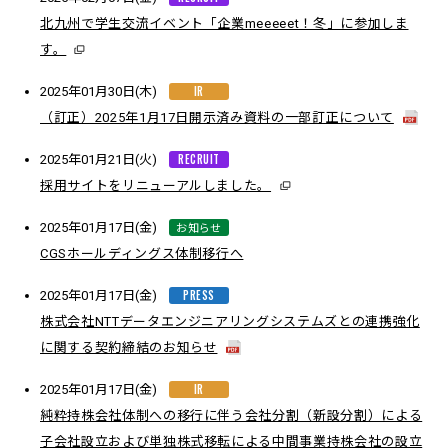
北九州で学生交流イベント「企業meeeeet！冬」に参加しま
す。
IR
2025年01月30日(木)
（訂正）2025年1月17日開示済み資料の一部訂正について
RECRUIT
2025年01月21日(火)
採用サイトをリニューアルしました。
お知らせ
2025年01月17日(金)
CGSホールディングス体制移行へ
PRESS
2025年01月17日(金)
株式会社NTTデータエンジニアリングシステムズとの連携強化
に関する契約締結のお知らせ
IR
2025年01月17日(金)
純粋持株会社体制への移行に伴う会社分割（新設分割）による
子会社設立および単独株式移転による中間事業持株会社の設立