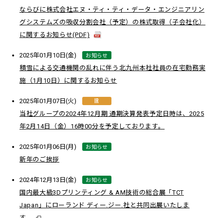
ならびに株式会社エヌ・ティ・ティ・データ・エンジニアリン
グシステムズの吸収分割会社（予定）の株式取得（子会社化）
に関するお知らせ(PDF)
お知らせ
2025年01月10日(金)
積雪による交通機関の乱れに伴う北九州本社社員の在宅勤務実
施（1月10日）に関するお知らせ
IR
2025年01月07日(火)
当社グループの2024年12月期 通期決算発表予定日時は、2025
年2月14日（金）16時00分を予定しております。
お知らせ
2025年01月06日(月)
新年のご挨拶
お知らせ
2024年12月13日(金)
国内最大級3Dプリンティング & AM技術の総合展「TCT
Japan」にローランド ディー.ジー.社と共同出展いたしま
す。