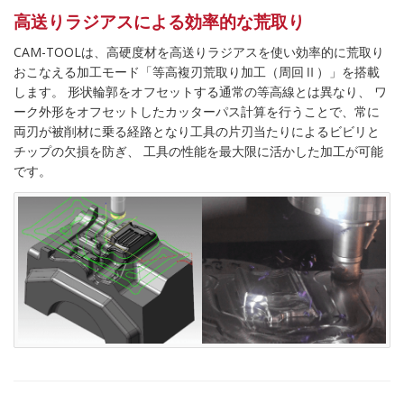
高送りラジアスによる効率的な荒取り
CAM-TOOLは、高硬度材を高送りラジアスを使い効率的に荒取り
おこなえる加工モード「等高複刃荒取り加工（周回Ⅱ）」を搭載
します。 形状輪郭をオフセットする通常の等高線とは異なり、 ワ
ーク外形をオフセットしたカッターパス計算を行うことで、常に
両刃が被削材に乗る経路となり工具の片刃当たりによるビビリと
チップの欠損を防ぎ、 工具の性能を最大限に活かした加工が可能
です。