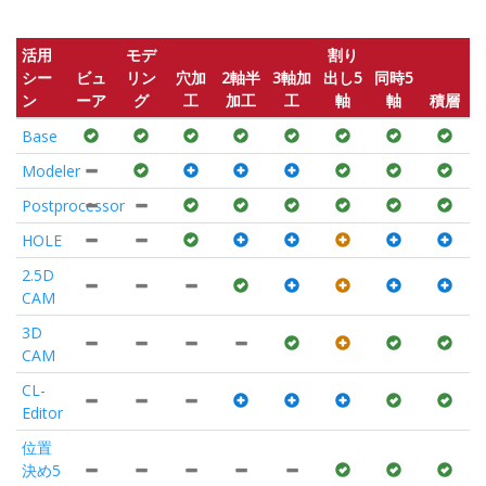
活用
モデ
割り
シー
ビュ
リン
穴加
2軸半
3軸加
出し5
同時5
ン
ーア
グ
工
加工
工
軸
軸
積層
Base
Modeler
Postprocessor
HOLE
2.5D
CAM
3D
CAM
CL-
Editor
位置
決め5