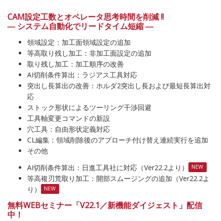
CAM設定工数とオペレータ思考時間を削減 !!
― システム自動化でリードタイム短縮 ―
領域設定：加工面領域設定の追加
等高取り残し加工：非加工面設定の追加
取り残し加工：加工順序の改善
AI切削条件算出：ラジアス工具対応
突出し長算出の改善：ホルダ2突出し長および最短長算出対
応
ストック形状によるツーリング干渉回避
工具軸変更コマンドの新設
穴工具：自由形状定義対応
CL編集：領域削除後のアプローチ付け替え連続実行を追加
その他
AI切削条件算出：日進工具社に対応（Ver22.2より）
NEW
等高複刃荒取り加工：開部スムージングの追加（Ver22.2よ
り）
NEW
無料WEBセミナー「V22.1／新機能ダイジェスト」配信
中！