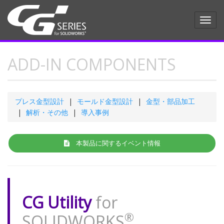
Toggl
navig
ADD-IN COMPONENTS
プレス金型設計
モールド金型設計
金型・部品加工
解析・その他
導入事例
本製品に関するイベント情報
CG Utility
for
®
SOLIDWORKS