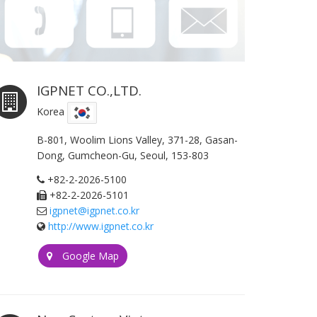
IGPNET CO.,LTD.
Korea
B-801, Woolim Lions Valley, 371-28, Gasan-
Dong, Gumcheon-Gu, Seoul, 153-803
+82-2-2026-5100
+82-2-2026-5101
igpnet@igpnet.co.kr
http://www.igpnet.co.kr
Google Map