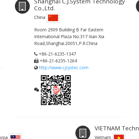
Shanghai C.J.System Technology
Co.,Ltd.
China
Room 2909 Building B Far Eastern
International Plaza No.317 Xian Xia
Road,Shanghai.20051,P.R.China
+86-21-6235-1347
+86-21-6235-1264
http://www.cjsystec.com
VIETNAM Techni
ysia
Vietnam