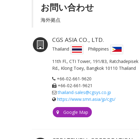
お問い合わせ
海外拠点
CGS ASIA CO., LTD.
Thailand
Philippines
11th Fl., CTI Tower, 191/83, Ratchadepisek
Rd., Klong Toey, Bangkok 10110 Thailand
+66-02-661-9620
+66-02-661-9621
thailand-sales@cgsys.co.jp
https://www.smri.asia/jp/cgs/
Google Map