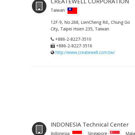
CREATEWELL CORPORATION
Taiwan
12F-9, No.268, LienCheng Rd., Chung Go
City, Taipei Hsien 235, Taiwan
+886-2-8227-3510
+886-2-8227-3516
http://www.createwell.com.tw/
INDONESIA Technical Center
Indonesia
Singapore
Mala