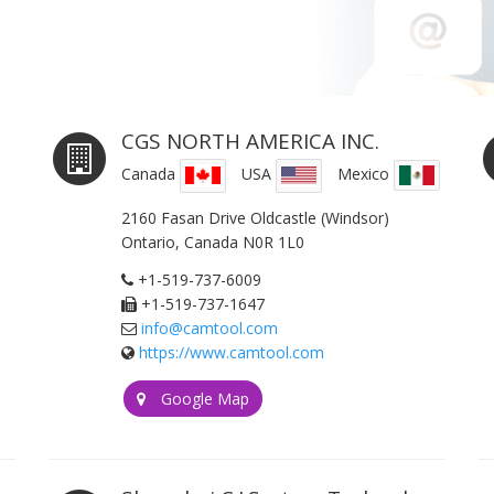
CGS NORTH AMERICA INC.
Canada
USA
Mexico
2160 Fasan Drive Oldcastle (Windsor)
Ontario, Canada N0R 1L0
+1-519-737-6009
+1-519-737-1647
info@camtool.com
https://www.camtool.com
Google Map