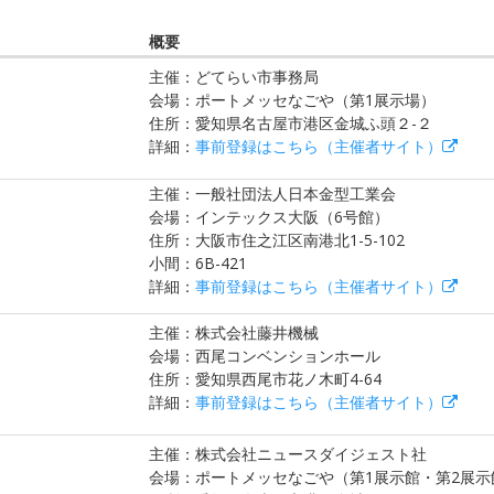
概要
主催：どてらい市事務局
会場：ポートメッセなごや（第1展示場）
住所：愛知県名古屋市港区金城ふ頭２-２
詳細：
事前登録はこちら（主催者サイト）
主催：一般社団法人日本金型工業会
会場：インテックス大阪（6号館）
住所：大阪市住之江区南港北1-5-102
小間：6B-421
詳細：
事前登録はこちら（主催者サイト）
主催：株式会社藤井機械
会場：西尾コンベンションホール
住所：愛知県西尾市花ノ木町4-64
詳細：
事前登録はこちら（主催者サイト）
主催：株式会社ニュースダイジェスト社
会場：ポートメッセなごや（第1展示館・第2展示