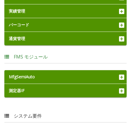
実績管理
バーコード
通貨管理
FMS モジュール
MfgSemiAuto
測定器IF
システム要件