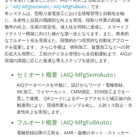
ン「
AIQ-MfgSemiAuto／AIQ-MfgFullAuto
」です。
本システムは、型彫り放電加工における情報管理と自動化を軸
に、生産性と品質の飛躍的な向上を実現。段取り作業の削減、稼
働率の向上、生産の安定化、省人化を同時に達成し、スマートフ
ァクトリー構築に向けた確かな第一歩となります。また、将来的
なフルオート化を見据えた、段階的かつ現実的な自動化アプロー
チを提案します。 さらに今後は、研削加工、旋盤加工などへの対
応拡大も視野に、工程のデジタル管理から全自動運転まで、AIQが
現場の課題に応じた最適な導入ステップを提供します。
セミオート概要（AIQ-MfgSemiAuto）
AIQデータベースを中核に、設計からワーク・電極登録、
MC加工、ワイヤーカット、CMM測定、EDM加工までを一
貫して連携。 QRコードによるデータアクセスと補正値の自
動適用により、現場作業をシンプル化し、人的ミス防止・生
産性向上を実現します。
フルオート概要（AIQ-MfgFullAuto）
電極登録以降の工程を、AMR・協働ロボット・ストッカー