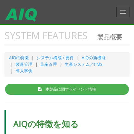
Toggl
navig
SYSTEM FEATURES
製品概要
AIQの特徴
システム構成 / 要件
AIQの新機能
製造管理
量産管理
生産システム／FMS
導入事例
本製品に関するイベント情報
AIQの特徴を知る