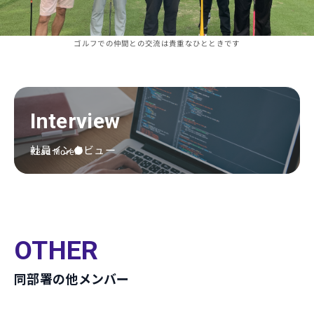
ゴルフでの仲間との交流は貴重なひとときです
Interview
社員インタビュー
Read More
OTHER
同部署の他メンバー