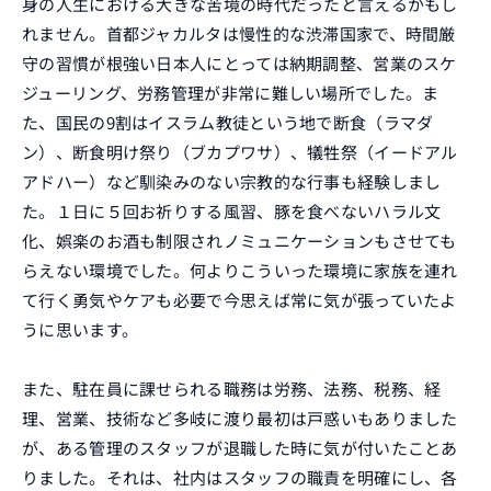
身の人生における大きな苦境の時代だったと言えるかもし
れません。首都ジャカルタは慢性的な渋滞国家で、時間厳
守の習慣が根強い日本人にとっては納期調整、営業のスケ
ジューリング、労務管理が非常に難しい場所でした。ま
た、国民の9割はイスラム教徒という地で断食（ラマダ
ン）、断食明け祭り（ブカプワサ）、犠牲祭（イードアル
アドハー）など馴染みのない宗教的な行事も経験しまし
た。１日に５回お祈りする風習、豚を食べないハラル文
化、娯楽のお酒も制限されノミュニケーションもさせても
らえない環境でした。何よりこういった環境に家族を連れ
て行く勇気やケアも必要で今思えば常に気が張っていたよ
うに思います。
また、駐在員に課せられる職務は労務、法務、税務、経
理、営業、技術など多岐に渡り最初は戸惑いもありました
が、ある管理のスタッフが退職した時に気が付いたことあ
りました。それは、社内はスタッフの職責を明確にし、各