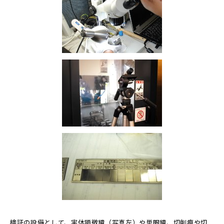
検証の設備として、実体顕微鏡（写真左）や単眼鏡、切削痕や切