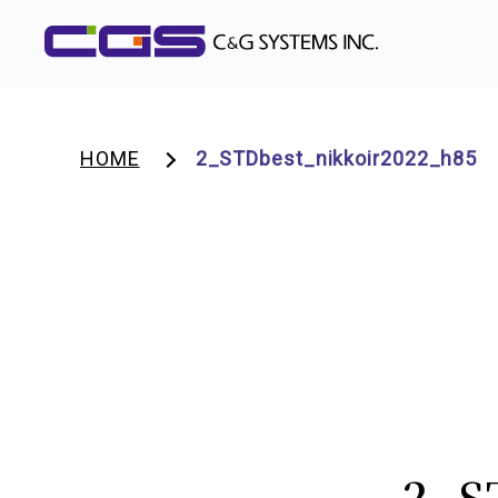
HOME
2_STDbest_nikkoir2022_h85
2_S