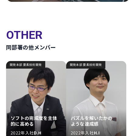
OTHER
同部署の他メンバー
開発本部 要素技術開発
開発本部 要素技術開発
ソフトの完成度を主体
パズルを解いたかの
的に高める
ような達成感
2022年入社
D.H
2022年入社
H.I