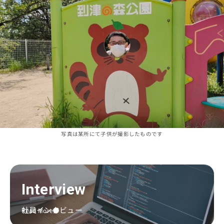
写真は某所にて子供が撮影したものです
Interview
社員インタビュー
Read More